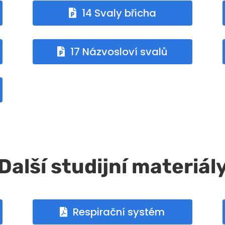
14 Svaly břicha
17 Názvosloví svalů
Další studijní materiál
Respirační systém