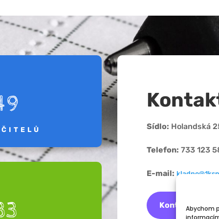
Kontak
49
Sídlo:
Holandská 25
UČITELŮ
Telefon:
733 123 5
E-mail:
kladno@1ksp
33
Kontaktovat
Abychom po
informacím