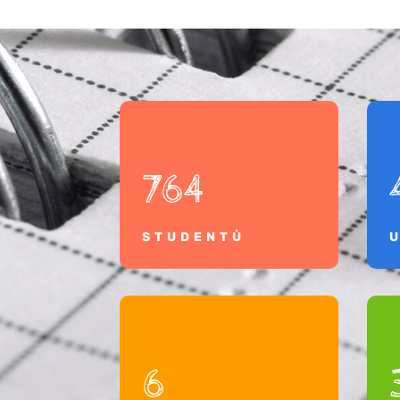
764
STUDENTŮ
6