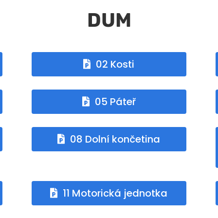
DUM
02 Kosti
05 Páteř
08 Dolní končetina
11 Motorická jednotka